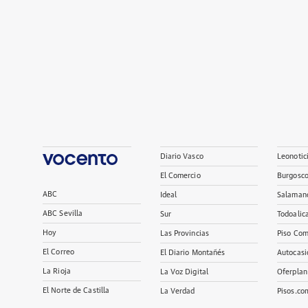
Diario Vasco
Leonotic
El Comercio
Burgosc
ABC
Ideal
Salaman
ABC Sevilla
Sur
Todoalic
Hoy
Las Provincias
Piso Com
El Correo
El Diario Montañés
Autocasi
La Rioja
La Voz Digital
Oferplan
El Norte de Castilla
La Verdad
Pisos.co