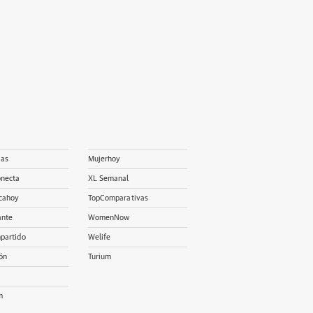
ias
Mujerhoy
onecta
XL Semanal
cahoy
TopComparativas
ante
WomenNow
partido
Welife
ón
Turium
m