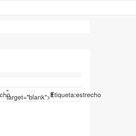
"
echo
Etiqueta:
estrecho
target="blank">