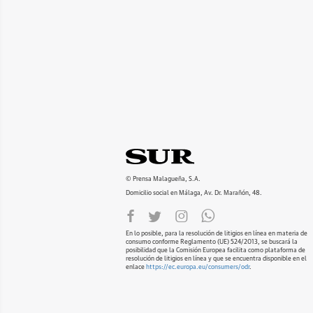
© Prensa Malagueña, S.A.
Domicilio social en Málaga, Av. Dr. Marañón, 48.
En lo posible, para la resolución de litigios en línea en materia de
consumo conforme Reglamento (UE) 524/2013, se buscará la
posibilidad que la Comisión Europea facilita como plataforma de
resolución de litigios en línea y que se encuentra disponible en el
enlace
https://ec.europa.eu/consumers/odr
.