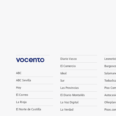
Diario Vasco
Leonotic
El Comercio
Burgosc
ABC
Ideal
Salaman
ABC Sevilla
Sur
Todoalic
Hoy
Las Provincias
Piso Com
El Correo
El Diario Montañés
Autocasi
La Rioja
La Voz Digital
Oferplan
El Norte de Castilla
La Verdad
Pisos.co