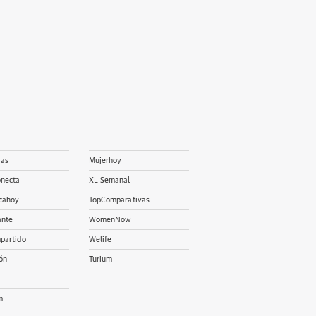
ias
Mujerhoy
onecta
XL Semanal
cahoy
TopComparativas
ante
WomenNow
partido
Welife
ón
Turium
m