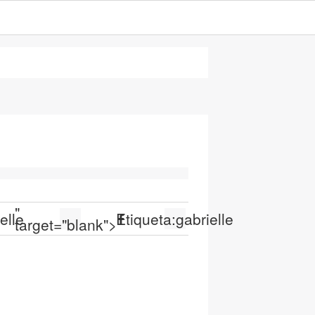
"
elle
Etiqueta:
gabrielle
target="blank">