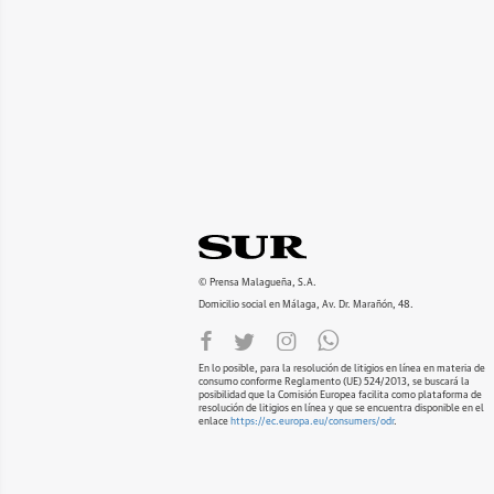
© Prensa Malagueña, S.A.
Domicilio social en Málaga, Av. Dr. Marañón, 48.
En lo posible, para la resolución de litigios en línea en materia de
consumo conforme Reglamento (UE) 524/2013, se buscará la
posibilidad que la Comisión Europea facilita como plataforma de
resolución de litigios en línea y que se encuentra disponible en el
enlace
https://ec.europa.eu/consumers/odr
.