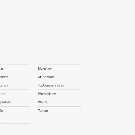
ias
Mujerhoy
onecta
XL Semanal
cahoy
TopComparativas
ante
WomenNow
partido
Welife
ón
Turium
m