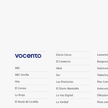
Diario Vasco
Leonotic
El Comercio
Burgosc
ABC
Ideal
Salaman
ABC Sevilla
Sur
Todoalic
Hoy
Las Provincias
Piso Com
El Correo
El Diario Montañés
Autocasi
La Rioja
La Voz Digital
Oferplan
El Norte de Castilla
La Verdad
Pisos.co