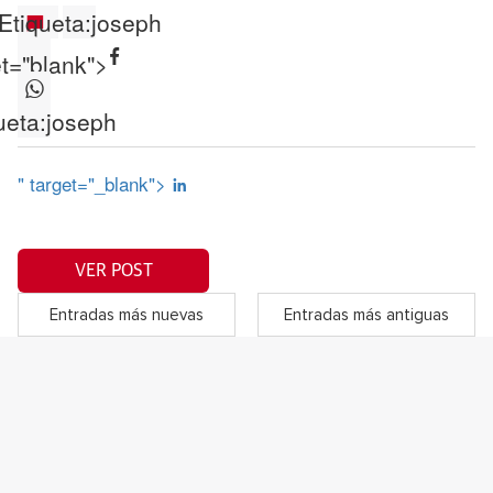
Etiqueta:
joseph
et="blank">
ueta:
joseph
" target="_blank">
VER POST
Entradas más nuevas
Entradas más antiguas