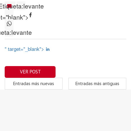
Etiqueta:
levante
et="blank">
ueta:
levante
" target="_blank">
VER POST
Entradas más nuevas
Entradas más antiguas