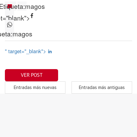
Etiqueta:
magos
et="blank">
ueta:
magos
" target="_blank">
VER POST
Entradas más nuevas
Entradas más antiguas