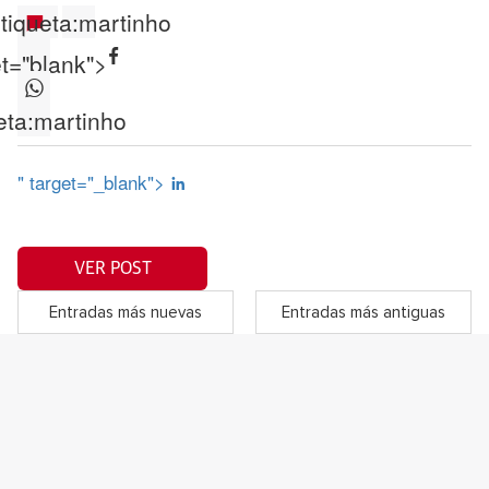
tiqueta:
martinho
et="blank">
eta:
martinho
" target="_blank">
VER POST
Entradas más nuevas
Entradas más antiguas