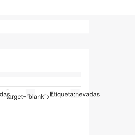
"
das
Etiqueta:
nevadas
target="blank">