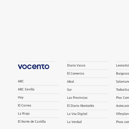
Diario Vasco
Leonotic
El Comercio
Burgosc
ABC
Ideal
Salaman
ABC Sevilla
Sur
Todoalic
Hoy
Las Provincias
Piso Com
El Correo
El Diario Montañés
Autocasi
La Rioja
La Voz Digital
Oferplan
El Norte de Castilla
La Verdad
Pisos.co