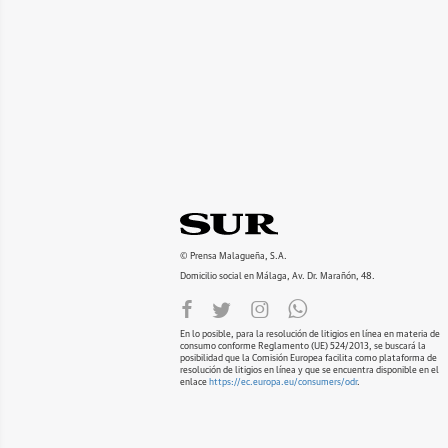
© Prensa Malagueña, S.A.
Domicilio social en Málaga, Av. Dr. Marañón, 48.
En lo posible, para la resolución de litigios en línea en materia de
consumo conforme Reglamento (UE) 524/2013, se buscará la
posibilidad que la Comisión Europea facilita como plataforma de
resolución de litigios en línea y que se encuentra disponible en el
enlace
https://ec.europa.eu/consumers/odr
.