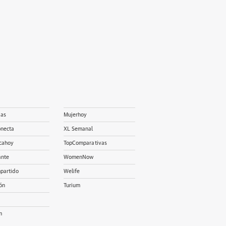
ias
Mujerhoy
onecta
XL Semanal
cahoy
TopComparativas
ante
WomenNow
partido
Welife
ón
Turium
m