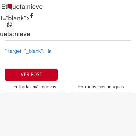
Etiqueta:
nieve
et="blank">
queta:
nieve
" target="_blank">
VER POST
Entradas más nuevas
Entradas más antiguas