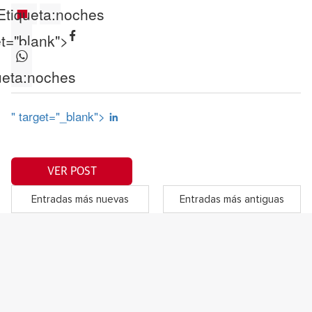
Etiqueta:
noches
et="blank">
ueta:
noches
" target="_blank">
VER POST
Entradas más nuevas
Entradas más antiguas