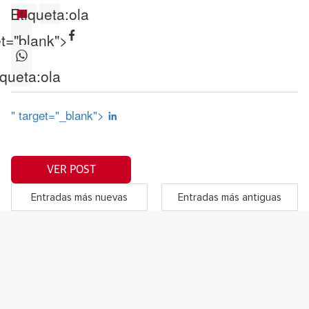
Etiqueta:
ola
et="blank">
iqueta:
ola
" target="_blank">
VER POST
Entradas más nuevas
Entradas más antiguas