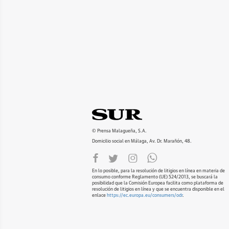
© Prensa Malagueña, S.A.
Domicilio social en Málaga, Av. Dr. Marañón, 48.
En lo posible, para la resolución de litigios en línea en materia de
consumo conforme Reglamento (UE) 524/2013, se buscará la
posibilidad que la Comisión Europea facilita como plataforma de
resolución de litigios en línea y que se encuentra disponible en el
enlace
https://ec.europa.eu/consumers/odr
.