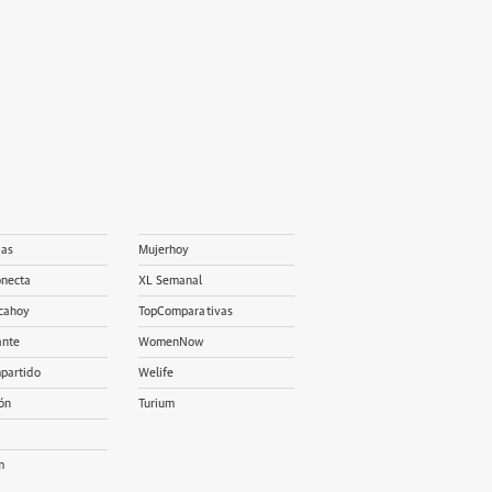
ias
Mujerhoy
onecta
XL Semanal
cahoy
TopComparativas
ante
WomenNow
partido
Welife
ón
Turium
m