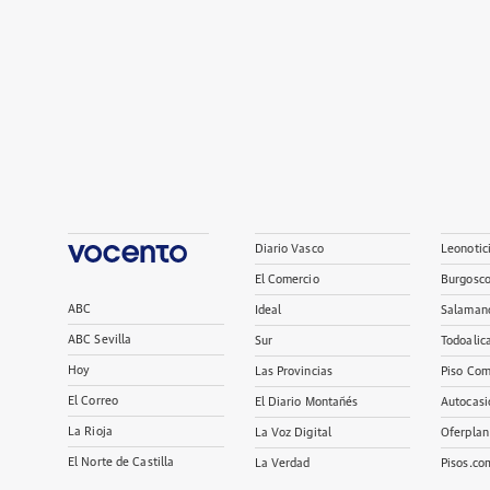
Diario Vasco
Leonotic
El Comercio
Burgosc
ABC
Ideal
Salaman
ABC Sevilla
Sur
Todoalic
Hoy
Las Provincias
Piso Com
El Correo
El Diario Montañés
Autocasi
La Rioja
La Voz Digital
Oferplan
El Norte de Castilla
La Verdad
Pisos.co