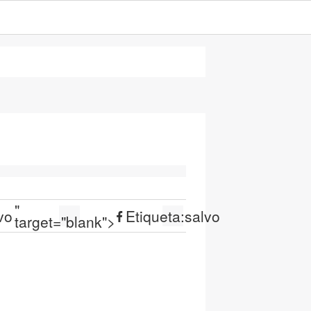
"
vo
Etiqueta:
salvo
target="blank">