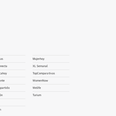
ias
Mujerhoy
onecta
XL Semanal
cahoy
TopComparativas
ante
WomenNow
partido
Welife
ón
Turium
m