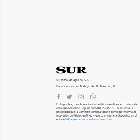
© Prensa Malagueña, S.A.
Domicilio social en Málaga, Av. Dr. Marañón, 48.
En lo posible, para la resolución de litigios en línea en materia de
consumo conforme Reglamento (UE) 524/2013, se buscará la
posibilidad que la Comisión Europea facilita como plataforma de
resolución de litigios en línea y que se encuentra disponible en el
enlace
https://ec.europa.eu/consumers/odr
.