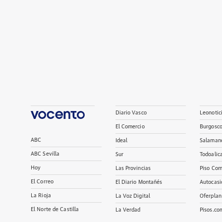
Diario Vasco
Leonotic
El Comercio
Burgosc
ABC
Ideal
Salaman
ABC Sevilla
Sur
Todoalic
Hoy
Las Provincias
Piso Com
El Correo
El Diario Montañés
Autocasi
La Rioja
La Voz Digital
Oferplan
El Norte de Castilla
La Verdad
Pisos.co