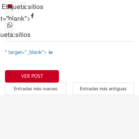
Etiqueta:
sitios
et="blank">
queta:
sitios
" target="_blank">
VER POST
Entradas más nuevas
Entradas más antiguas