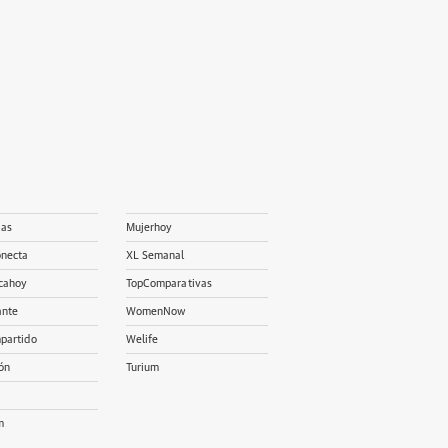
ias
Mujerhoy
onecta
XL Semanal
cahoy
TopComparativas
ante
WomenNow
partido
Welife
ón
Turium
m