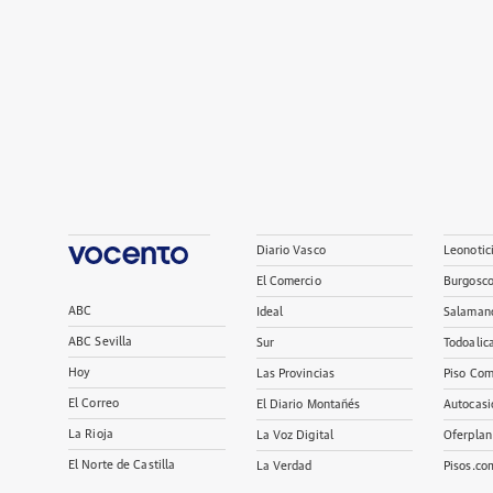
Diario Vasco
Leonotic
El Comercio
Burgosc
ABC
Ideal
Salaman
ABC Sevilla
Sur
Todoalic
Hoy
Las Provincias
Piso Com
El Correo
El Diario Montañés
Autocasi
La Rioja
La Voz Digital
Oferplan
El Norte de Castilla
La Verdad
Pisos.co