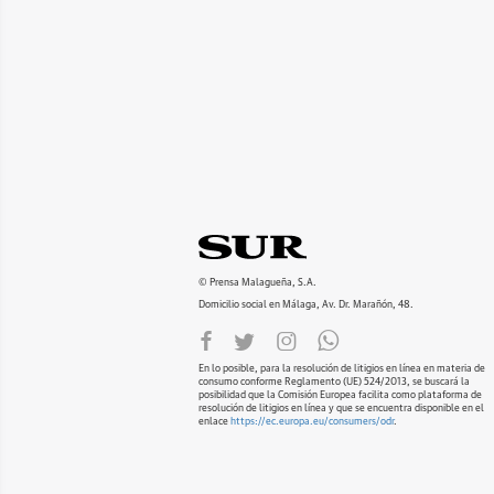
© Prensa Malagueña, S.A.
Domicilio social en Málaga, Av. Dr. Marañón, 48.
En lo posible, para la resolución de litigios en línea en materia de
consumo conforme Reglamento (UE) 524/2013, se buscará la
posibilidad que la Comisión Europea facilita como plataforma de
resolución de litigios en línea y que se encuentra disponible en el
enlace
https://ec.europa.eu/consumers/odr
.