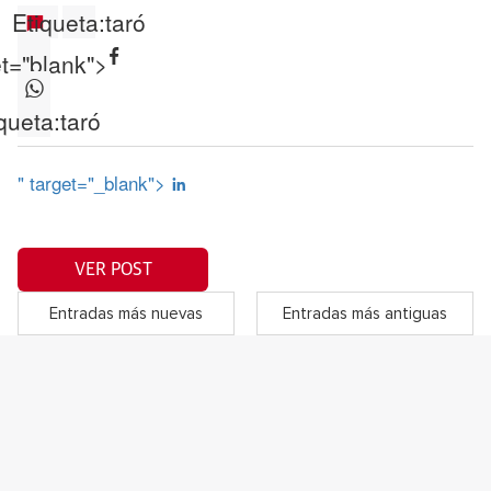
Etiqueta:
taró
et="blank">
queta:
taró
" target="_blank">
VER POST
Entradas más nuevas
Entradas más antiguas