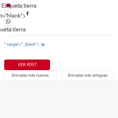
Etiqueta:
tierra
et="blank">
queta:
tierra
" target="_blank">
VER POST
Entradas más nuevas
Entradas más antiguas