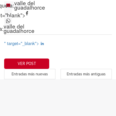
valle del
queta:
guadalhorce
et="blank">
valle del
a:
guadalhorce
" target="_blank">
VER POST
Entradas más nuevas
Entradas más antiguas