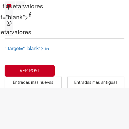
Etiqueta:
valores
et="blank">
ueta:
valores
" target="_blank">
VER POST
Entradas más nuevas
Entradas más antiguas