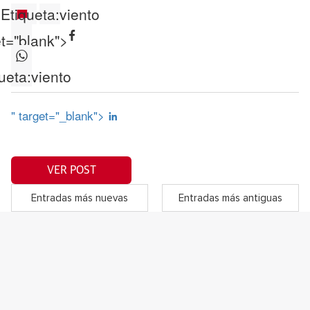
Etiqueta:
viento
et="blank">
ueta:
viento
" target="_blank">
VER POST
Entradas más nuevas
Entradas más antiguas