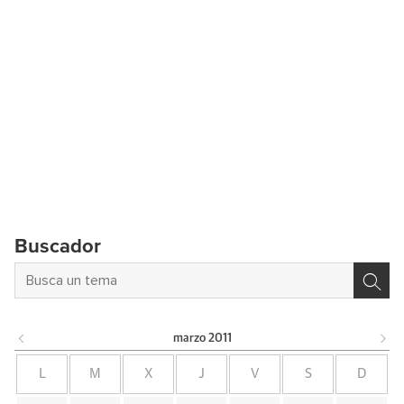
Buscador
marzo
2011
L
M
X
J
V
S
D