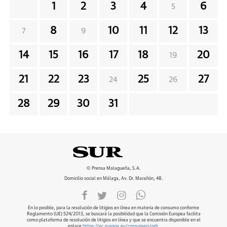
1
2
3
4
6
5
8
10
11
12
13
7
9
14
15
16
17
18
20
19
21
22
23
25
27
24
26
28
29
30
31
© Prensa Malagueña, S.A.
Domicilio social en Málaga, Av. Dr. Marañón, 48.
En lo posible, para la resolución de litigios en línea en materia de consumo conforme
Reglamento (UE) 524/2013, se buscará la posibilidad que la Comisión Europea facilita
como plataforma de resolución de litigios en línea y que se encuentra disponible en el
enlace
https://ec.europa.eu/consumers/odr
.