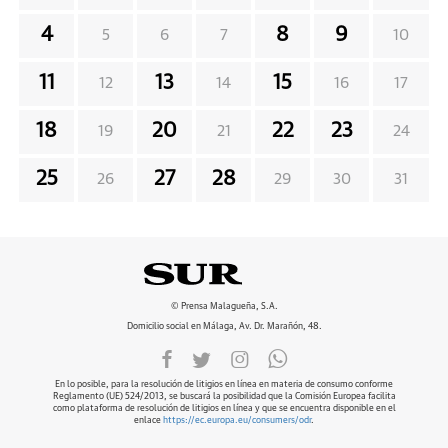
4
8
9
5
6
7
10
11
13
15
12
14
16
17
18
20
22
23
19
21
24
25
27
28
26
29
30
31
© Prensa Malagueña, S.A.
Domicilio social en Málaga, Av. Dr. Marañón, 48.
En lo posible, para la resolución de litigios en línea en materia de consumo conforme
Reglamento (UE) 524/2013, se buscará la posibilidad que la Comisión Europea facilita
como plataforma de resolución de litigios en línea y que se encuentra disponible en el
enlace
https://ec.europa.eu/consumers/odr
.