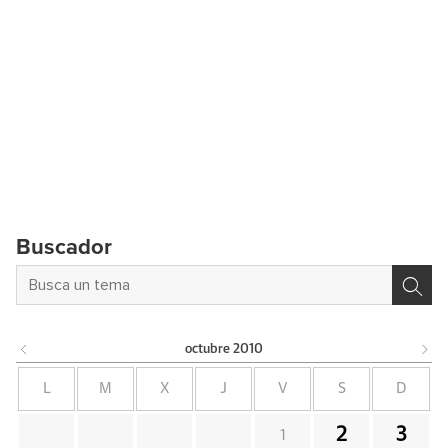
Buscador
octubre
2010
L
M
X
J
V
S
D
2
3
1