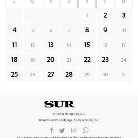
L
M
X
J
V
S
D
2
3
1
4
8
9
5
6
7
10
11
13
15
12
14
16
17
18
20
22
23
19
21
24
25
27
28
26
29
30
31
© Prensa Malagueña, S.A.
Domicilio social en Málaga, Av. Dr. Marañón, 48.