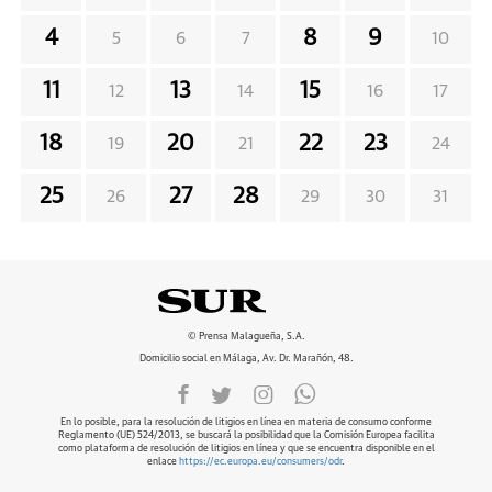
4
8
9
5
6
7
10
11
13
15
12
14
16
17
18
20
22
23
19
21
24
25
27
28
26
29
30
31
© Prensa Malagueña, S.A.
Domicilio social en Málaga, Av. Dr. Marañón, 48.
En lo posible, para la resolución de litigios en línea en materia de consumo conforme
Reglamento (UE) 524/2013, se buscará la posibilidad que la Comisión Europea facilita
como plataforma de resolución de litigios en línea y que se encuentra disponible en el
enlace
https://ec.europa.eu/consumers/odr
.