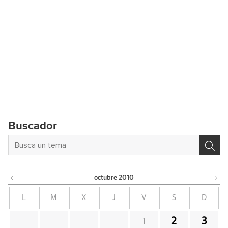
Buscador
octubre
2010
L
M
X
J
V
S
D
2
3
1