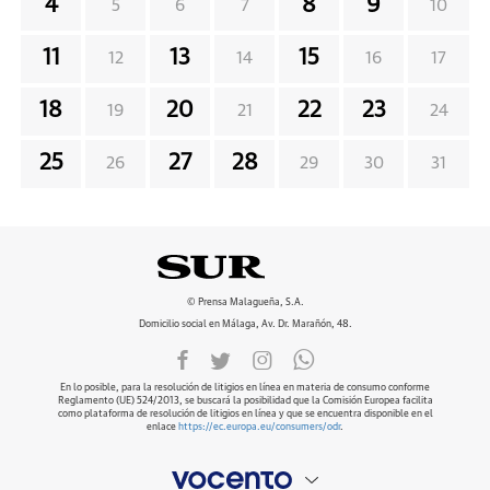
4
8
9
5
6
7
10
11
13
15
12
14
16
17
18
20
22
23
19
21
24
25
27
28
26
29
30
31
© Prensa Malagueña, S.A.
Domicilio social en Málaga, Av. Dr. Marañón, 48.
En lo posible, para la resolución de litigios en línea en materia de consumo conforme
Reglamento (UE) 524/2013, se buscará la posibilidad que la Comisión Europea facilita
como plataforma de resolución de litigios en línea y que se encuentra disponible en el
enlace
https://ec.europa.eu/consumers/odr
.