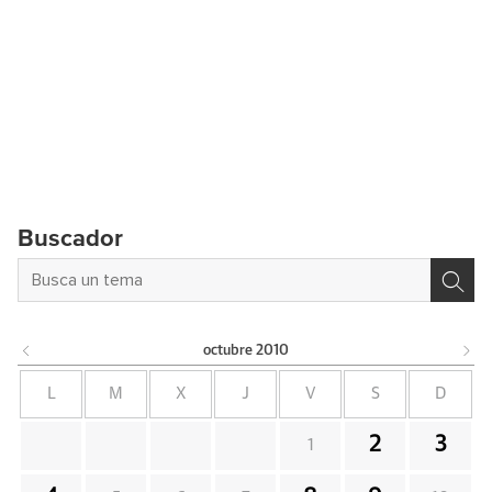
Buscador
octubre
2010
L
M
X
J
V
S
D
2
3
1