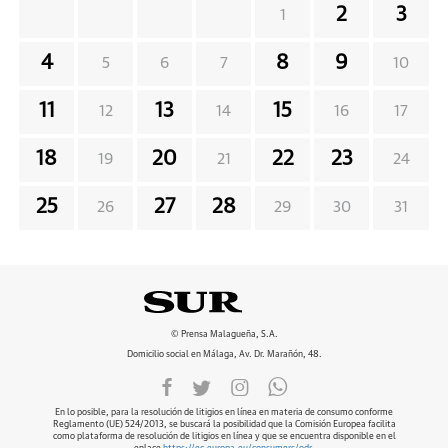
2
3
1
4
8
9
5
6
7
10
11
13
15
12
14
16
17
18
20
22
23
19
21
24
25
27
28
26
29
30
31
© Prensa Malagueña, S.A.
Domicilio social en Málaga, Av. Dr. Marañón, 48.
En lo posible, para la resolución de litigios en línea en materia de consumo conforme
Reglamento (UE) 524/2013, se buscará la posibilidad que la Comisión Europea facilita
como plataforma de resolución de litigios en línea y que se encuentra disponible en el