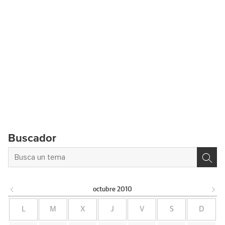
Buscador
octubre
2010
L
M
X
J
V
S
D