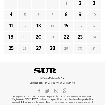
2
3
1
4
8
9
5
6
7
10
11
13
15
12
14
16
17
18
20
22
23
19
21
24
25
27
28
26
29
30
31
© Prensa Malagueña, S.A.
Domicilio social en Málaga, Av. Dr. Marañón, 48.
En lo posible, para la resolución de litigios en línea en materia de consumo conforme
Reglamento (UE) 524/2013, se buscará la posibilidad que la Comisión Europea facilita
como plataforma de resolución de litigios en línea y que se encuentra disponible en el