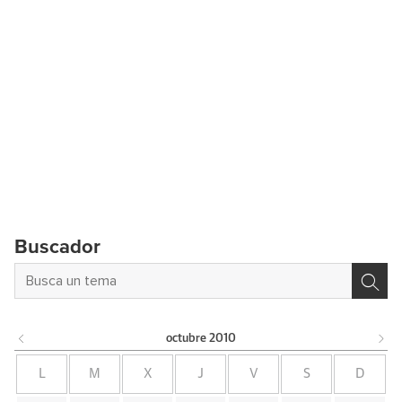
Buscador
octubre
2010
L
M
X
J
V
S
D