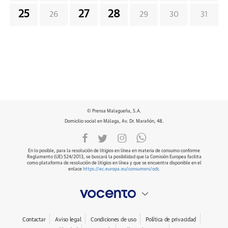
25
27
28
26
29
30
31
© Prensa Malagueña, S.A.
Domicilio social en Málaga, Av. Dr. Marañón, 48.
En lo posible, para la resolución de litigios en línea en materia de consumo conforme
Reglamento (UE) 524/2013, se buscará la posibilidad que la Comisión Europea facilita
como plataforma de resolución de litigios en línea y que se encuentra disponible en el
enlace
https://ec.europa.eu/consumers/odr
.
Contactar
Aviso legal
Condiciones de uso
Política de privacidad