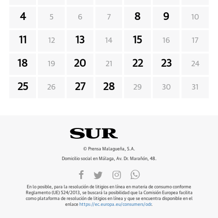
4
8
9
5
6
7
10
11
13
15
12
14
16
17
18
20
22
23
19
21
24
25
27
28
26
29
30
31
© Prensa Malagueña, S.A.
Domicilio social en Málaga, Av. Dr. Marañón, 48.
En lo posible, para la resolución de litigios en línea en materia de consumo conforme
Reglamento (UE) 524/2013, se buscará la posibilidad que la Comisión Europea facilita
como plataforma de resolución de litigios en línea y que se encuentra disponible en el
enlace
https://ec.europa.eu/consumers/odr
.