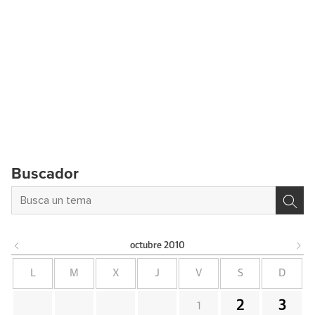
Buscador
octubre
2010
L
M
X
J
V
S
D
2
3
1