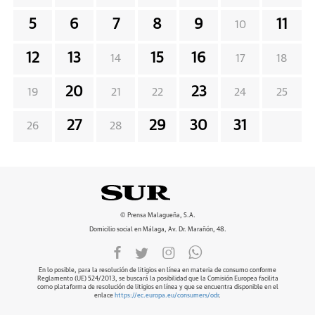
5
6
7
8
9
11
10
12
13
15
16
14
17
18
20
23
19
21
22
24
25
27
29
30
31
26
28
© Prensa Malagueña, S.A.
Domicilio social en Málaga, Av. Dr. Marañón, 48.
En lo posible, para la resolución de litigios en línea en materia de consumo conforme
Reglamento (UE) 524/2013, se buscará la posibilidad que la Comisión Europea facilita
como plataforma de resolución de litigios en línea y que se encuentra disponible en el
enlace
https://ec.europa.eu/consumers/odr
.