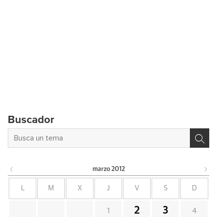
Buscador
marzo
2012
L
M
X
J
V
S
D
2
3
1
4