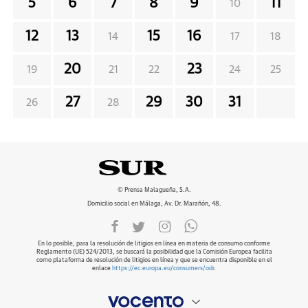
5
6
7
8
9
11
10
12
13
15
16
14
17
18
20
23
19
21
22
24
25
27
29
30
31
26
28
© Prensa Malagueña, S.A.
Domicilio social en Málaga, Av. Dr. Marañón, 48.
En lo posible, para la resolución de litigios en línea en materia de consumo conforme
Reglamento (UE) 524/2013, se buscará la posibilidad que la Comisión Europea facilita
como plataforma de resolución de litigios en línea y que se encuentra disponible en el
enlace
https://ec.europa.eu/consumers/odr
.