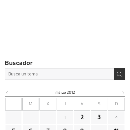
Buscador
marzo
2012
L
M
X
J
V
S
D
2
3
1
4