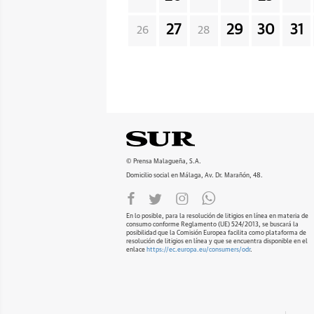
27
29
30
31
26
28
© Prensa Malagueña, S.A.
Domicilio social en Málaga, Av. Dr. Marañón, 48.
En lo posible, para la resolución de litigios en línea en materia de
consumo conforme Reglamento (UE) 524/2013, se buscará la
posibilidad que la Comisión Europea facilita como plataforma de
resolución de litigios en línea y que se encuentra disponible en el
enlace
https://ec.europa.eu/consumers/odr
.