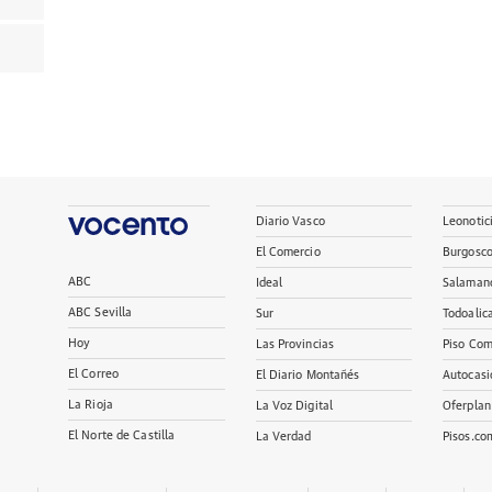
Diario Vasco
Leonotic
El Comercio
Burgosc
ABC
Ideal
Salaman
ABC Sevilla
Sur
Todoalic
Hoy
Las Provincias
Piso Com
El Correo
El Diario Montañés
Autocasi
La Rioja
La Voz Digital
Oferplan
El Norte de Castilla
La Verdad
Pisos.co