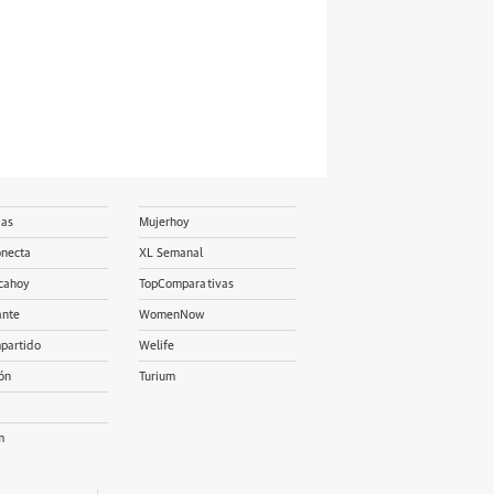
ias
Mujerhoy
onecta
XL Semanal
cahoy
TopComparativas
ante
WomenNow
partido
Welife
ón
Turium
m