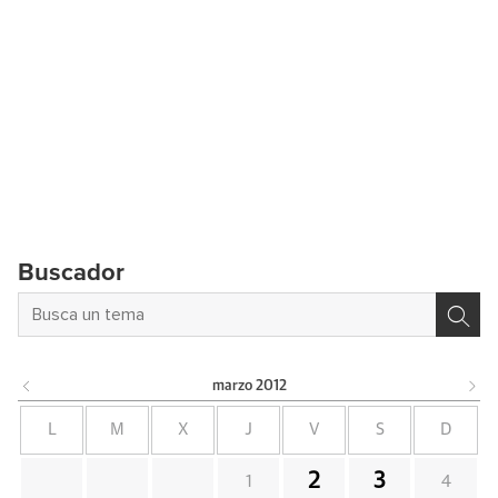
Buscador
marzo
2012
L
M
X
J
V
S
D
2
3
1
4