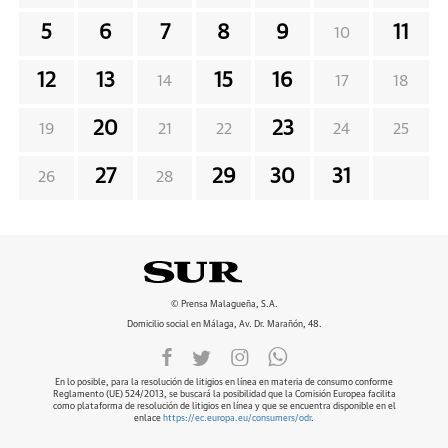
5
6
7
8
9
11
10
12
13
15
16
14
17
18
20
23
19
21
22
24
25
27
29
30
31
26
28
© Prensa Malagueña, S.A.
Domicilio social en Málaga, Av. Dr. Marañón, 48.
En lo posible, para la resolución de litigios en línea en materia de consumo conforme
Reglamento (UE) 524/2013, se buscará la posibilidad que la Comisión Europea facilita
como plataforma de resolución de litigios en línea y que se encuentra disponible en el
enlace
https://ec.europa.eu/consumers/odr
.