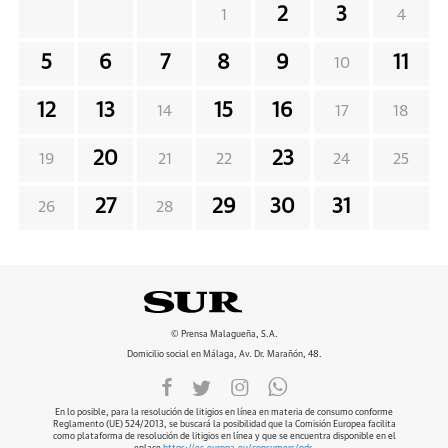
2
3
1
4
5
6
7
8
9
11
10
12
13
15
16
14
17
18
20
23
19
21
22
24
25
27
29
30
31
26
28
© Prensa Malagueña, S.A.
Domicilio social en Málaga, Av. Dr. Marañón, 48.
En lo posible, para la resolución de litigios en línea en materia de consumo conforme
Reglamento (UE) 524/2013, se buscará la posibilidad que la Comisión Europea facilita
como plataforma de resolución de litigios en línea y que se encuentra disponible en el