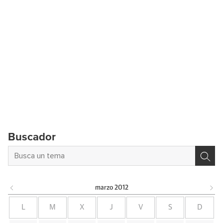
Buscador
marzo
2012
L
M
X
J
V
S
D