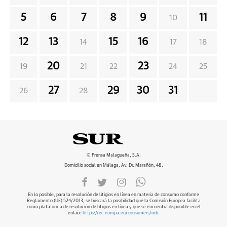
5
6
7
8
9
11
10
12
13
15
16
14
17
18
20
23
19
21
22
24
25
27
29
30
31
26
28
© Prensa Malagueña, S.A.
Domicilio social en Málaga, Av. Dr. Marañón, 48.
En lo posible, para la resolución de litigios en línea en materia de consumo conforme
Reglamento (UE) 524/2013, se buscará la posibilidad que la Comisión Europea facilita
como plataforma de resolución de litigios en línea y que se encuentra disponible en el
enlace
https://ec.europa.eu/consumers/odr
.