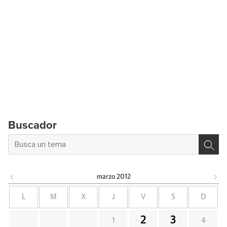
Buscador
marzo
2012
L
M
X
J
V
S
D
2
3
1
4