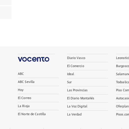
Diario Vasco
Leonotic
El Comercio
Burgosc
ABC
Ideal
Salaman
ABC Sevilla
Sur
Todoalic
Hoy
Las Provincias
Piso Com
El Correo
El Diario Montañés
Autocasi
La Rioja
La Voz Digital
Oferplan
El Norte de Castilla
La Verdad
Pisos.co