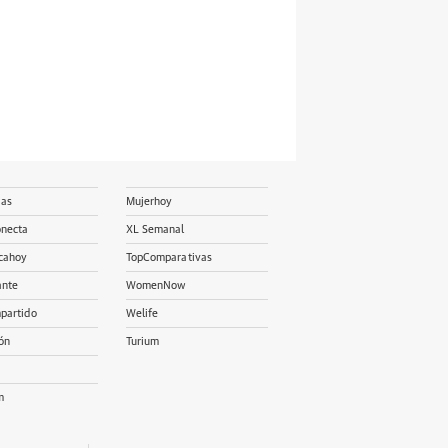
ias
Mujerhoy
onecta
XL Semanal
cahoy
TopComparativas
ante
WomenNow
partido
Welife
ón
Turium
m