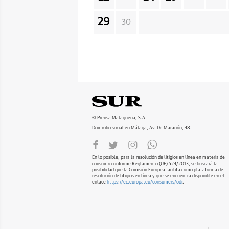
29
30
© Prensa Malagueña, S.A.
Domicilio social en Málaga, Av. Dr. Marañón, 48.
En lo posible, para la resolución de litigios en línea en materia de
consumo conforme Reglamento (UE) 524/2013, se buscará la
posibilidad que la Comisión Europea facilita como plataforma de
resolución de litigios en línea y que se encuentra disponible en el
enlace
https://ec.europa.eu/consumers/odr
.