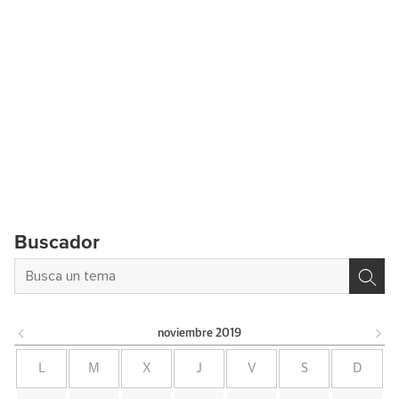
Buscador
noviembre
2019
L
M
X
J
V
S
D