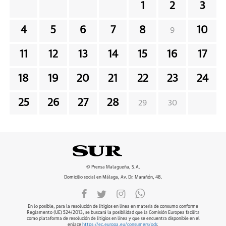
1
2
3
4
5
6
7
8
10
9
11
12
13
14
15
16
17
18
19
20
21
22
23
24
25
26
27
28
29
30
© Prensa Malagueña, S.A.
Domicilio social en Málaga, Av. Dr. Marañón, 48.
En lo posible, para la resolución de litigios en línea en materia de consumo conforme
Reglamento (UE) 524/2013, se buscará la posibilidad que la Comisión Europea facilita
como plataforma de resolución de litigios en línea y que se encuentra disponible en el
enlace
https://ec.europa.eu/consumers/odr
.