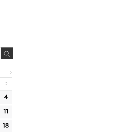
D
4
11
18