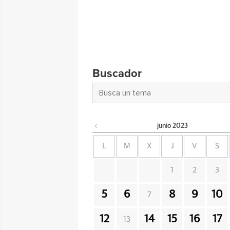
Buscador
junio
2023
L
M
X
J
V
S
1
2
3
5
6
8
9
10
7
12
14
15
16
17
13