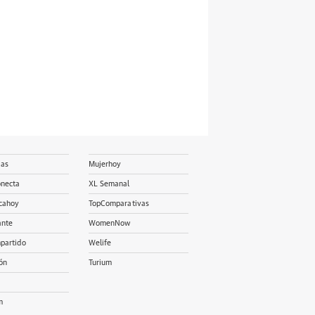
ias
Mujerhoy
onecta
XL Semanal
cahoy
TopComparativas
ante
WomenNow
partido
Welife
ón
Turium
m