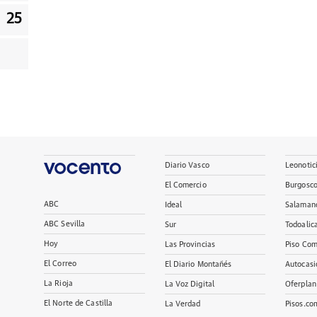
25
Diario Vasco
Leonotic
El Comercio
Burgosc
ABC
Ideal
Salaman
ABC Sevilla
Sur
Todoalic
Hoy
Las Provincias
Piso Com
El Correo
El Diario Montañés
Autocasi
La Rioja
La Voz Digital
Oferplan
El Norte de Castilla
La Verdad
Pisos.co