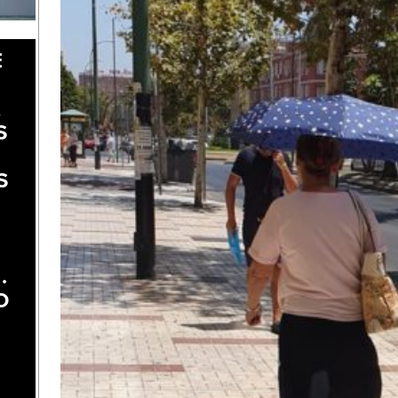
E
A
S
S
.
O