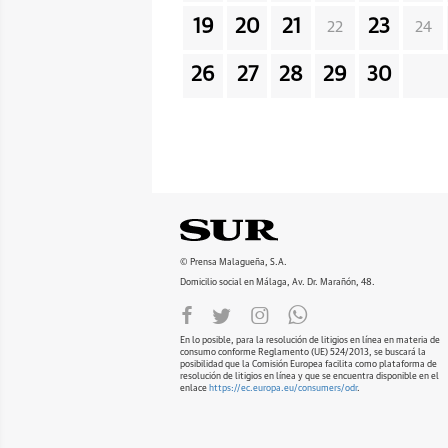
19
20
21
23
22
24
26
27
28
29
30
© Prensa Malagueña, S.A.
Domicilio social en Málaga, Av. Dr. Marañón, 48.
En lo posible, para la resolución de litigios en línea en materia de
consumo conforme Reglamento (UE) 524/2013, se buscará la
posibilidad que la Comisión Europea facilita como plataforma de
resolución de litigios en línea y que se encuentra disponible en el
enlace
https://ec.europa.eu/consumers/odr
.