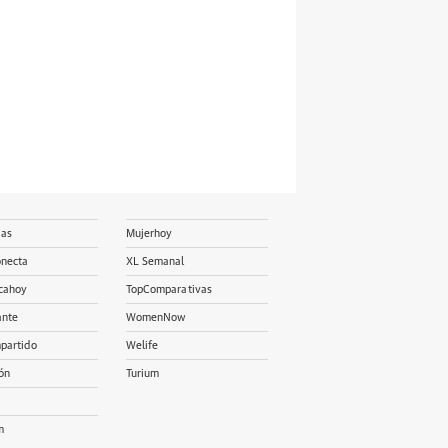
ias
Mujerhoy
onecta
XL Semanal
cahoy
TopComparativas
ante
WomenNow
partido
Welife
ón
Turium
m