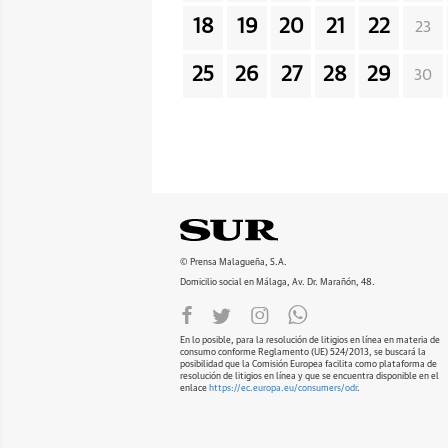
18
19
20
21
22
23
25
26
27
28
29
30
© Prensa Malagueña, S.A.
Domicilio social en Málaga, Av. Dr. Marañón, 48.
En lo posible, para la resolución de litigios en línea en materia de
consumo conforme Reglamento (UE) 524/2013, se buscará la
posibilidad que la Comisión Europea facilita como plataforma de
resolución de litigios en línea y que se encuentra disponible en el
enlace
https://ec.europa.eu/consumers/odr
.