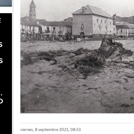
E
A
S
S
.
O
viernes, 8 septiembre 2023, 08:53