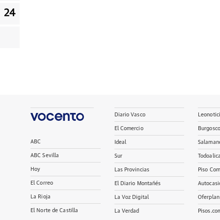
24
Diario Vasco
Leonotic
El Comercio
Burgosc
ABC
Ideal
Salaman
ABC Sevilla
Sur
Todoalic
Hoy
Las Provincias
Piso Com
El Correo
El Diario Montañés
Autocasi
La Rioja
La Voz Digital
Oferplan
El Norte de Castilla
La Verdad
Pisos.co