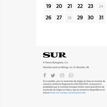
19
20
21
22
23
24
26
27
29
30
31
28
© Prensa Malagueña, S.A.
Domicilio social en Málaga, Av. Dr. Marañón, 48.
En lo posible, para la resolución de litigios en línea en materia de
consumo conforme Reglamento (UE) 524/2013, se buscará la
posibilidad que la Comisión Europea facilita como plataforma de
resolución de litigios en línea y que se encuentra disponible en el
enlace
https://ec.europa.eu/consumers/odr
.