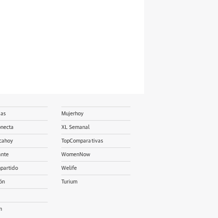
ias
Mujerhoy
onecta
XL Semanal
cahoy
TopComparativas
ante
WomenNow
partido
Welife
ón
Turium
m