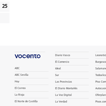
25
Diario Vasco
Leonotic
El Comercio
Burgosc
ABC
Ideal
Salaman
ABC Sevilla
Sur
Todoalic
Hoy
Las Provincias
Piso Com
El Correo
El Diario Montañés
Autocasi
La Rioja
La Voz Digital
Oferplan
El Norte de Castilla
La Verdad
Pisos.co