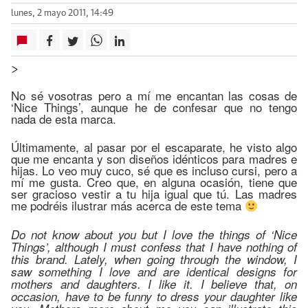
lunes, 2 mayo 2011, 14:49
>
No sé vosotras pero a mí me encantan las cosas de
‘Nice Things’, aunque he de confesar que no tengo
nada de esta marca.
Últimamente, al pasar por el escaparate, he visto algo
que me encanta y son diseños idénticos para madres e
hijas. Lo veo muy cuco, sé que es incluso cursi, pero a
mí me gusta. Creo que, en alguna ocasión, tiene que
ser gracioso vestir a tu hija igual que tú. Las madres
me podréis ilustrar más acerca de este tema
Do not know about you but I love the things of ‘Nice
Things’, although I must confess that I have nothing of
this brand. Lately, when going through the window, I
saw something I love and are identical designs for
mothers and daughters. I like it. I believe that, on
occasion, have to be funny to dress your daughter like