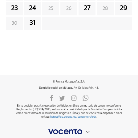
23
24
27
29
25
26
28
31
30
© Prensa Malagueña, S.A.
Domicilio social en Málaga, Av. Dr. Marañón, 48.
En lo posible, para la resolución de litigios en línea en materia de consumo conforme
Reglamento (UE) 524/2013, se buscará la posibilidad que la Comisión Europea facilita
como plataforma de resolución de litigios en línea y que se encuentra disponible en el
enlace
https://ec.europa.eu/consumers/odr
.