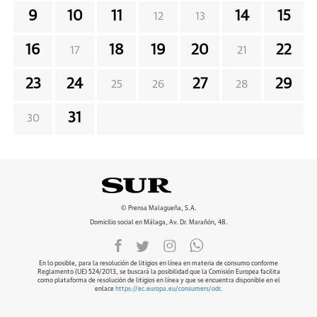
9
10
11
14
15
12
13
16
18
19
20
22
17
21
23
24
27
29
25
26
28
31
30
© Prensa Malagueña, S.A.
Domicilio social en Málaga, Av. Dr. Marañón, 48.
En lo posible, para la resolución de litigios en línea en materia de consumo conforme
Reglamento (UE) 524/2013, se buscará la posibilidad que la Comisión Europea facilita
como plataforma de resolución de litigios en línea y que se encuentra disponible en el
enlace
https://ec.europa.eu/consumers/odr
.