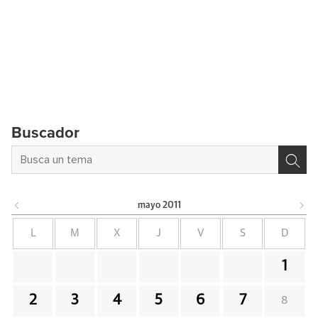
Buscador
mayo
2011
L
M
X
J
V
S
D
1
2
3
4
5
6
7
8