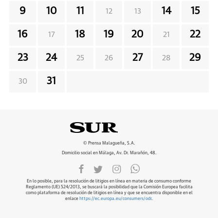
9
10
11
14
15
12
13
16
18
19
20
22
17
21
23
24
27
29
25
26
28
31
30
© Prensa Malagueña, S.A.
Domicilio social en Málaga, Av. Dr. Marañón, 48.
En lo posible, para la resolución de litigios en línea en materia de consumo conforme
Reglamento (UE) 524/2013, se buscará la posibilidad que la Comisión Europea facilita
como plataforma de resolución de litigios en línea y que se encuentra disponible en el
enlace
https://ec.europa.eu/consumers/odr
.