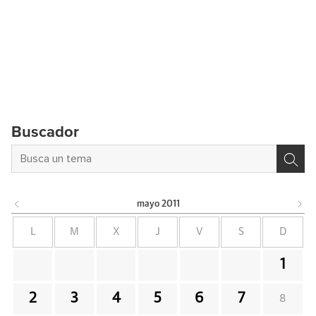
Buscador
mayo
2011
L
M
X
J
V
S
D
1
2
3
4
5
6
7
8