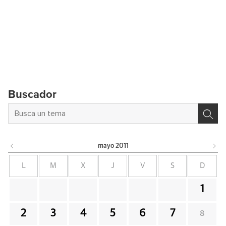
Buscador
mayo
2011
L
M
X
J
V
S
D
1
2
3
4
5
6
7
8