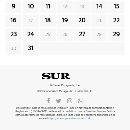
9
10
11
14
15
12
13
16
18
19
20
22
17
21
23
24
27
29
25
26
28
31
30
© Prensa Malagueña, S.A.
Domicilio social en Málaga, Av. Dr. Marañón, 48.
En lo posible, para la resolución de litigios en línea en materia de consumo conforme
Reglamento (UE) 524/2013, se buscará la posibilidad que la Comisión Europea facilita
como plataforma de resolución de litigios en línea y que se encuentra disponible en el
enlace
https://ec.europa.eu/consumers/odr
.