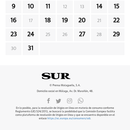
9
10
11
14
15
12
13
16
18
19
20
22
17
21
23
24
27
29
25
26
28
31
30
© Prensa Malagueña, S.A.
Domicilio social en Málaga, Av. Dr. Marañón, 48.
En lo posible, para la resolución de litigios en línea en materia de consumo conforme
Reglamento (UE) 524/2013, se buscará la posibilidad que la Comisión Europea facilita
como plataforma de resolución de litigios en línea y que se encuentra disponible en el
enlace
https://ec.europa.eu/consumers/odr
.