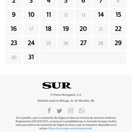
2
3
4
5
6
7
8
9
10
11
14
15
12
13
16
18
19
20
22
17
21
23
24
27
29
25
26
28
31
30
© Prensa Malagueña, S.A.
Domicilio social en Málaga, Av. Dr. Marañón, 48.
En lo posible, para la resolución de litigios en línea en materia de consumo conforme
Reglamento (UE) 524/2013, se buscará la posibilidad que la Comisión Europea facilita
como plataforma de resolución de litigios en línea y que se encuentra disponible en el
enlace
https://ec.europa.eu/consumers/odr
.