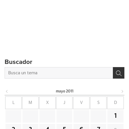
Buscador
mayo
2011
L
M
X
J
V
S
D
1