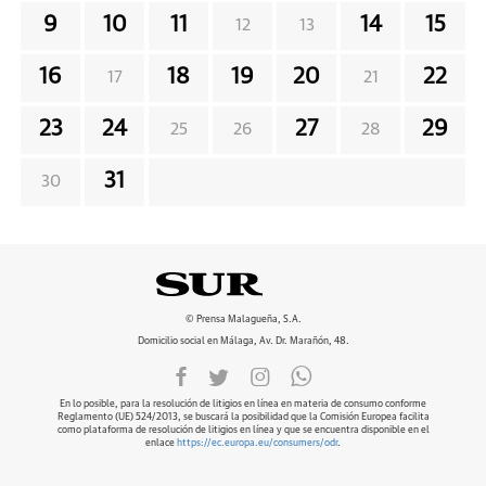
9
10
11
14
15
12
13
16
18
19
20
22
17
21
23
24
27
29
25
26
28
31
30
© Prensa Malagueña, S.A.
Domicilio social en Málaga, Av. Dr. Marañón, 48.
En lo posible, para la resolución de litigios en línea en materia de consumo conforme
Reglamento (UE) 524/2013, se buscará la posibilidad que la Comisión Europea facilita
como plataforma de resolución de litigios en línea y que se encuentra disponible en el
enlace
https://ec.europa.eu/consumers/odr
.