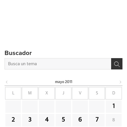
Buscador
mayo
2011
L
M
X
J
V
S
D
1
2
3
4
5
6
7
8