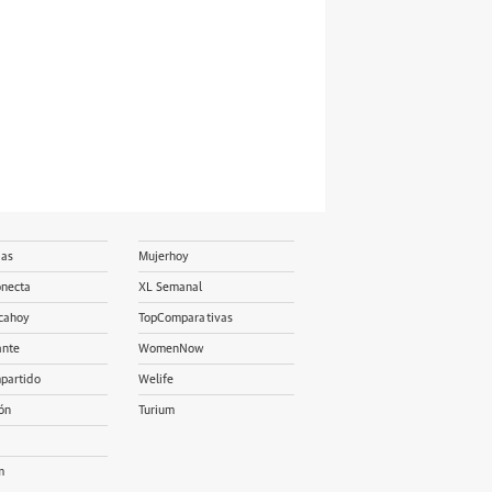
ias
Mujerhoy
onecta
XL Semanal
cahoy
TopComparativas
ante
WomenNow
partido
Welife
ón
Turium
m