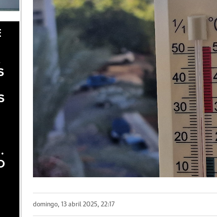
E
A
S
S
.
O
domingo, 13 abril 2025, 22:17