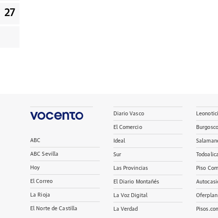
27
Diario Vasco
Leonotic
El Comercio
Burgosc
ABC
Ideal
Salaman
ABC Sevilla
Sur
Todoalic
Hoy
Las Provincias
Piso Com
El Correo
El Diario Montañés
Autocasi
La Rioja
La Voz Digital
Oferplan
El Norte de Castilla
La Verdad
Pisos.co