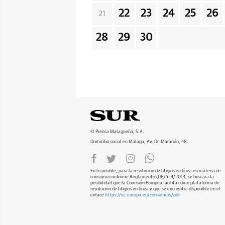
22
23
24
25
26
21
28
29
30
© Prensa Malagueña, S.A.
Domicilio social en Málaga, Av. Dr. Marañón, 48.
En lo posible, para la resolución de litigios en línea en materia de
consumo conforme Reglamento (UE) 524/2013, se buscará la
posibilidad que la Comisión Europea facilita como plataforma de
resolución de litigios en línea y que se encuentra disponible en el
enlace
https://ec.europa.eu/consumers/odr
.