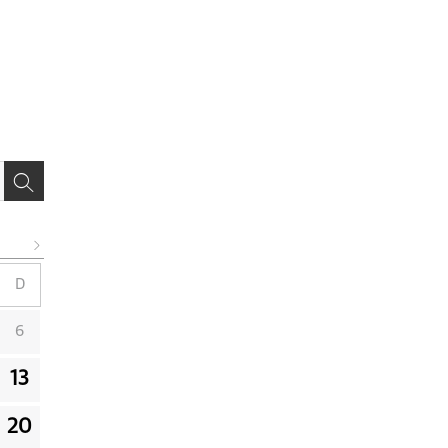
D
6
13
20