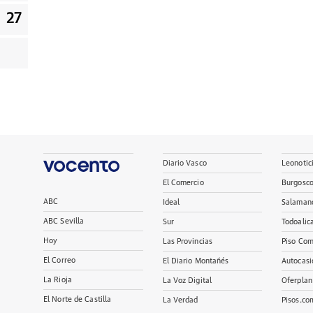
27
Diario Vasco
Leonotic
El Comercio
Burgosc
ABC
Ideal
Salaman
ABC Sevilla
Sur
Todoalic
Hoy
Las Provincias
Piso Com
El Correo
El Diario Montañés
Autocasi
La Rioja
La Voz Digital
Oferplan
El Norte de Castilla
La Verdad
Pisos.co