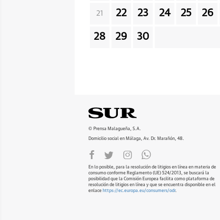
22
23
24
25
26
21
28
29
30
© Prensa Malagueña, S.A.
Domicilio social en Málaga, Av. Dr. Marañón, 48.
En lo posible, para la resolución de litigios en línea en materia de
consumo conforme Reglamento (UE) 524/2013, se buscará la
posibilidad que la Comisión Europea facilita como plataforma de
resolución de litigios en línea y que se encuentra disponible en el
enlace
https://ec.europa.eu/consumers/odr
.