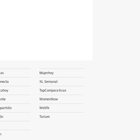
ias
Mujerhoy
onecta
XL Semanal
cahoy
TopComparativas
ante
WomenNow
partido
Welife
ón
Turium
m