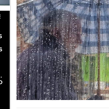
E
A
S
S
.
O