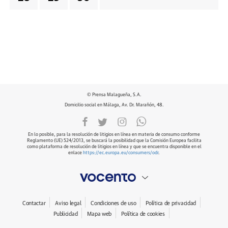
© Prensa Malagueña, S.A.
Domicilio social en Málaga, Av. Dr. Marañón, 48.
En lo posible, para la resolución de litigios en línea en materia de consumo conforme
Reglamento (UE) 524/2013, se buscará la posibilidad que la Comisión Europea facilita
como plataforma de resolución de litigios en línea y que se encuentra disponible en el
enlace
https://ec.europa.eu/consumers/odr
.
Contactar
Aviso legal
Condiciones de uso
Política de privacidad
Publicidad
Mapa web
Política de cookies